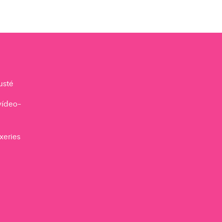
usté
vídeo-
xeries