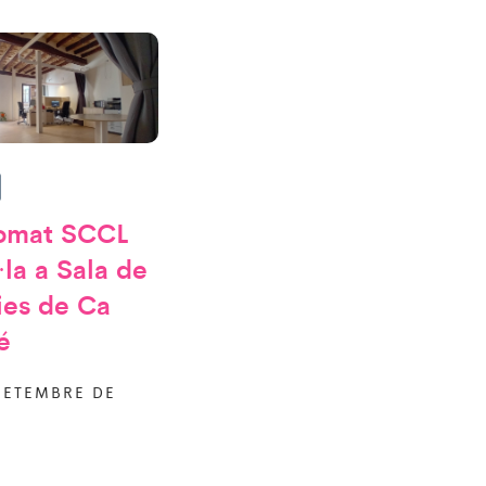
omat SCCL
l·la a Sala de
ies de Ca
é
SETEMBRE DE