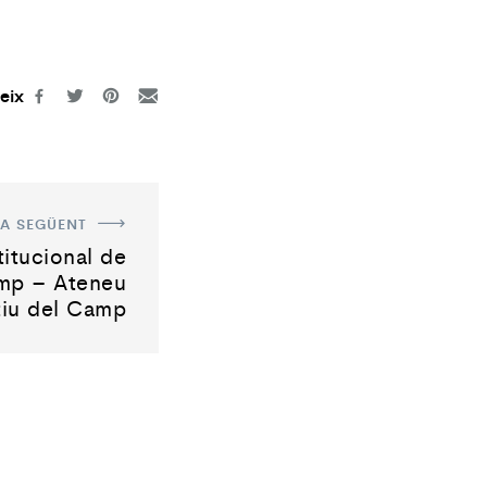
eix
A SEGÜENT
titucional de
p – Ateneu
iu del Camp