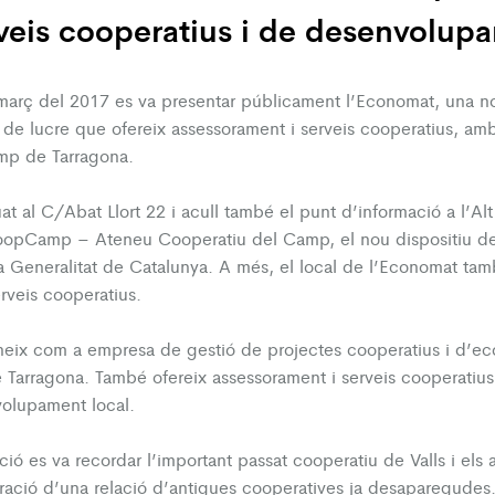
rveis cooperatius i de desenvolup
març del 2017 es va presentar públicament l’Economat, una n
 de lucre que ofereix assessorament i serveis cooperatius, am
mp de Tarragona.
tuat al C/Abat Llort 22 i acull també el punt d’informació a l’A
oopCamp – Ateneu Cooperatiu del Camp, el nou dispositiu d
a Generalitat de Catalunya. A més, el local de l’Economat ta
erveis cooperatius.
ix com a empresa de gestió de projectes cooperatius i d’eco
 Tarragona. També ofereix assessorament i serveis cooperatius
olupament local.
ció es va recordar l’important passat cooperatiu de Valls i els 
oració d’una relació d’antigues cooperatives ja desaparegudes