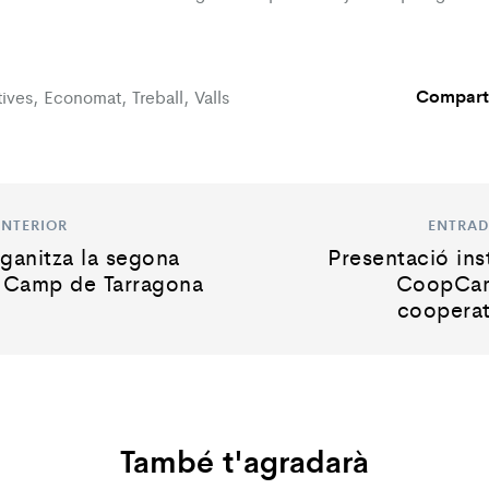
Compart
ives
,
Economat
,
Treball
,
Valls
NTERIOR
ENTRAD
rganitza la segona
Presentació ins
l Camp de Tarragona
CoopCam
cooperat
També t'agradarà