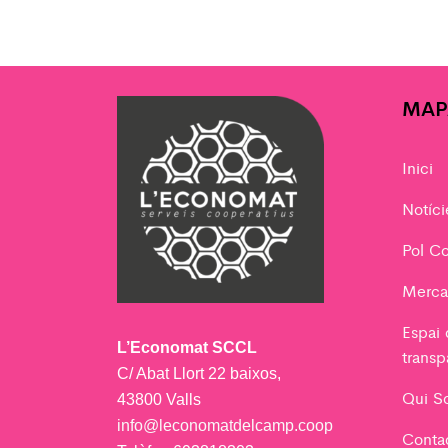
MAP
Inici
Notíci
Pol Co
Merca
Espai
L’Economat SCCL
transp
C/ Abat Llort 22 baixos,
Qui S
43800 Valls
info@leconomatdelcamp.coop
Conta