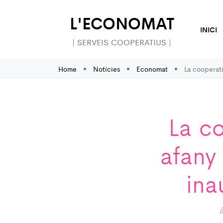
L'ECONOMAT
INICI
| SERVEIS COOPERATIUS |
Home
Notícies
Economat
La cooperati
La co
afany
ina