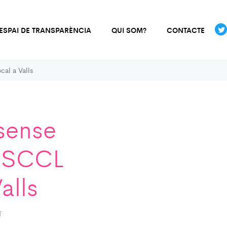
ESPAI DE TRANSPARÈNCIA
QUI SOM?
CONTACTE
cal a Valls
 sense
t SCCL
alls
T