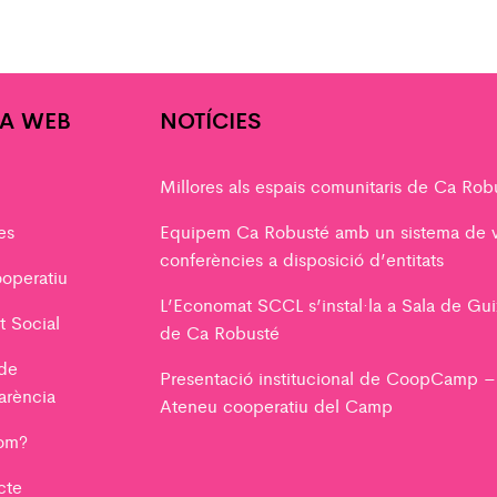
A WEB
NOTÍCIES
Millores als espais comunitaris de Ca Rob
es
Equipem Ca Robusté amb un sistema de 
conferències a disposició d’entitats
operatiu
L’Economat SCCL s’instal·la a Sala de Gui
t Social
de Ca Robusté
 de
Presentació institucional de CoopCamp –
arència
Ateneu cooperatiu del Camp
om?
cte