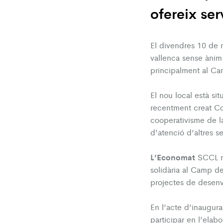
ofereix se
El divendres 10 de 
vallenca sense ànim
principalment al Ca
El nou local està si
recentment creat C
cooperativisme de l
d’atenció d’altres s
L’Economat
SCCL ne
solidària al Camp de
projectes de desenv
En l’acte d’inaugura
participar en l’elab