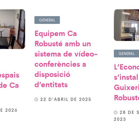
GENERAL
Equipem Ca
Robusté amb un
sistema de vídeo-
GENERAL
conferències a
L’Econ
disposició
espais
s’insta
d’entitats
 de Ca
Guixer
Robust
22 D'ABRIL DE 2025
E 2026
28 DE 
2023