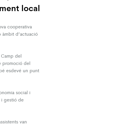
ament local
ova cooperativa
b àmbit d’actuació
lt Camp del
e promoció del
mbé esdevé un punt
nomia social i
 i gestió de
assistents van
.